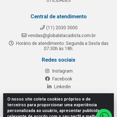
UTILIDADES
Central de atendimento
(11) 2030 3000
vendas@globalatacadista.com.br
Horário de atendimento: Segunda a Sexta das
07:30h às 18h.
Redes sociais
Instagram
Facebook
Linkedin
O nosso site coleta cookies próprios e de
terceiros para proporcionar uma experiência
Rua Chipuê, 117 - S. Miguel Paulista São Paulo/SP - CEP
personalizada ao usuário, apresentar publicidade
08010-260- CNPJ: 03.010.739/0001-72
relevante de acordo com o seu perfil e melhorar a