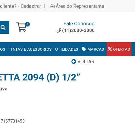
|
cliente? - Cadastrar
Área do Representante
Fale Conosco
0
(11)2030-3000
COS
TINTAS E ACESSORIOS
UTILIDADES
MARCAS
OFERTAS
VOLTAR
TA 2094 (D) 1/2”
iva
897157701453