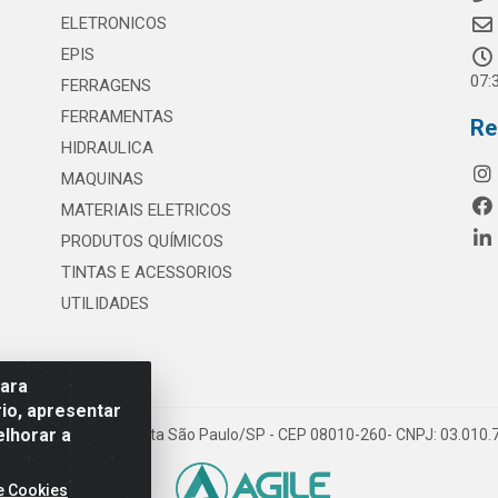
ELETRONICOS
EPIS
07:
FERRAGENS
FERRAMENTAS
Re
HIDRAULICA
MAQUINAS
MATERIAIS ELETRICOS
PRODUTOS QUÍMICOS
TINTAS E ACESSORIOS
UTILIDADES
para
io, apresentar
elhorar a
 117 - S. Miguel Paulista São Paulo/SP - CEP 08010-260- CNPJ: 03.010
e Cookies