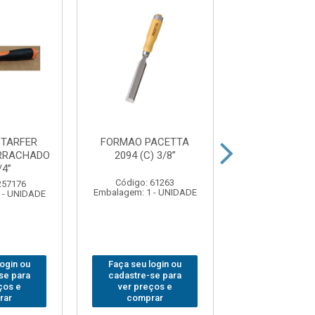
TARFER
FORMAO PACETTA
FORMAO ST
RRACHADO
2094 (C) 3/8”
CABO EMBORR
/4”
(G) 1”
Código: 61263
257176
Código: 257
Embalagem: 1 - UNIDADE
 - UNIDADE
Embalagem: 1 -
login ou
Faça seu login ou
Faça seu log
se para
cadastre-se para
cadastre-se 
ços e
ver preços e
ver preços
rar
comprar
comprar