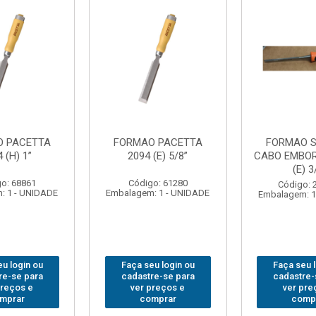
 PACETTA
FORMAO PACETTA
FORMAO S
 (H) 1”
2094 (E) 5/8”
CABO EMBO
(E) 3
o: 68861
Código: 61280
Código: 
: 1 - UNIDADE
Embalagem: 1 - UNIDADE
Embalagem: 1
u login ou
Faça seu login ou
Faça seu 
re-se para
cadastre-se para
cadastre-
preços e
ver preços e
ver pre
mprar
comprar
comp