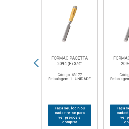
AO STARFER
FORMAO PACETTA
FORMAO
EMBORRACHADO
2094 (F) 3/4”
2094
(G) 1”
Código: 63177
Códig
digo: 257192
Embalagem: 1 - UNIDADE
Embalagem
em: 1 - UNIDADE
 seu login ou
Faça seu login ou
Faça se
astre-se para
cadastre-se para
cadast
er preços e
ver preços e
ver 
comprar
comprar
co