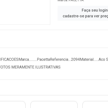
Marca:
PACETTA
Faça seu login
cadastre-se para ver pre
OESMarca...........PacettaReferencia....2094Material.......A
 lixadoFOTOS MERAMENTE ILUSTRATIVAS