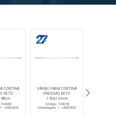
A CORTINA
VARAL PARA TETO
VARAL PA
O RETO
MAXEB ACO 1.40m
MAXEB AC
1.63cm
Código: 104086
Código:
 104078
Embalagem: 1 - UNIDADE
Embalagem: 
1 - UNIDADE