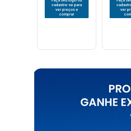
u login ou
Faça seu login ou
Faça seu
e-se para
cadastre-se para
cadastr
reços e
ver preços e
ver p
mprar
comprar
com