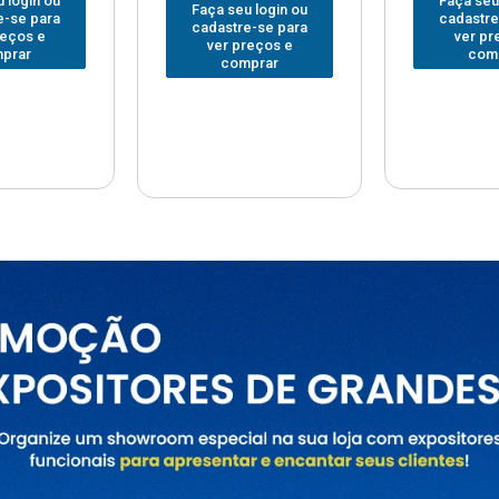
Faça seu login ou
Faça seu
 login ou
cadastre-se para
cadastre
e-se para
ver preços e
ver pr
reços e
comprar
com
prar