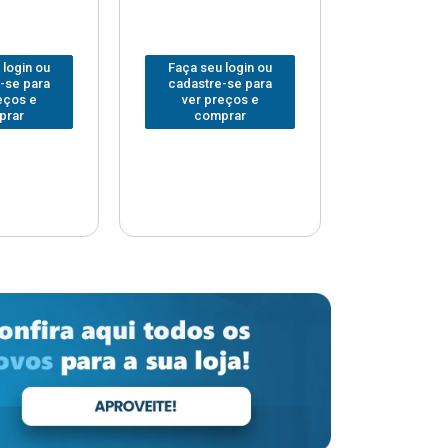
 login ou
Faça seu login ou
Faça seu 
-se para
cadastre-se para
cadastre
eços e
ver preços e
ver pr
prar
comprar
comp