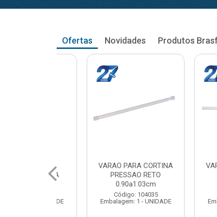
Ofertas
Novidades
Produtos Bras
RA CORTINA
VARAO PARA CORTINA
VARAO PA
AO RETO
PRESSAO RETO
PRESS
a1.03cm
1.05a1.18cm
1.20a
: 104035
Código: 104043
Código
 1 - UNIDADE
Embalagem: 1 - UNIDADE
Embalagem: