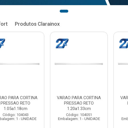
fort
Produtos Clarainox
RA CORTINA
VARAO PARA CORTINA
VARAO PAR
AO RETO
PRESSAO RETO
PRESSA
1.33cm
1.35a1.48cm
1.50a
: 104051
Código: 104060
Código:
 1 - UNIDADE
Embalagem: 1 - UNIDADE
Embalagem: 