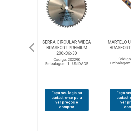
CULAR WIDEA
MARTELO UNHA POLIDO
CHAVE GRI
T PREMIUM
BRASFORT 27mm8207
14”
x36x30
Código: 222070
Código
: 202290
Embalagem: 1 - UNIDADE
Embalagem:
 1 - UNIDADE
u login ou
Faça seu login ou
Faça seu
e-se para
cadastre-se para
cadastr
reços e
ver preços e
ver p
mprar
comprar
com