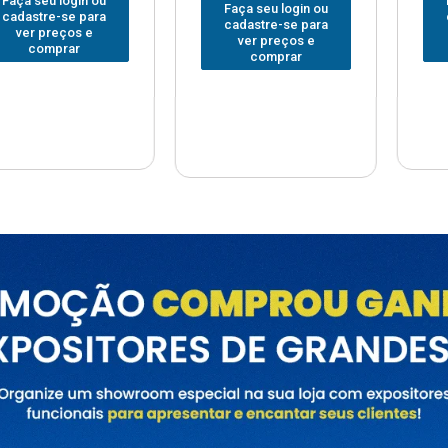
Faça seu login ou
Faça seu
 login ou
cadastre-se para
cadastre
e-se para
ver preços e
ver pr
reços e
comprar
com
prar