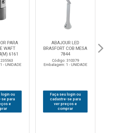
UR LED
BOLSA PARA
GRAMPO MA
 COB MESA
FERRAMENTAS
SARGENTO 
44
BRASFORT FECHADA
80x 
18BOLSOS 7559
 310379
Código:
1 - UNIDADE
Embalagem: 
Código: 312401
Embalagem: 1 - UNIDADE
 login ou
Faça seu 
Faça seu login ou
-se para
cadastre
cadastre-se para
eços e
ver pr
ver preços e
prar
comp
comprar