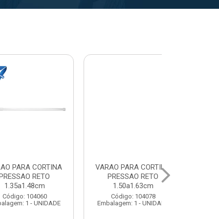
A CORTINA
VARAL PARA TETO
VARAL PA
O RETO
MAXEB ACO 1.40m
MAXEB AC
1.63cm
Código: 104086
Código:
 104078
Embalagem: 1 - UNIDADE
Embalagem: 
1 - UNIDADE