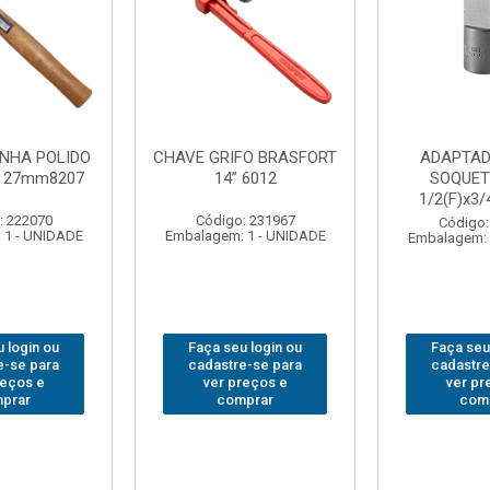
FO BRASFORT
ADAPTADOR PARA
ABAJO
 6012
SOQUETE WAFT
BRASFORT
1/2(F)x3/4(M) 6161
78
: 231967
Código: 235563
Código:
 1 - UNIDADE
Embalagem: 1 - UNIDADE
Embalagem: 
 login ou
Faça seu login ou
Faça seu
e-se para
cadastre-se para
cadastre
reços e
ver preços e
ver pr
prar
comprar
com