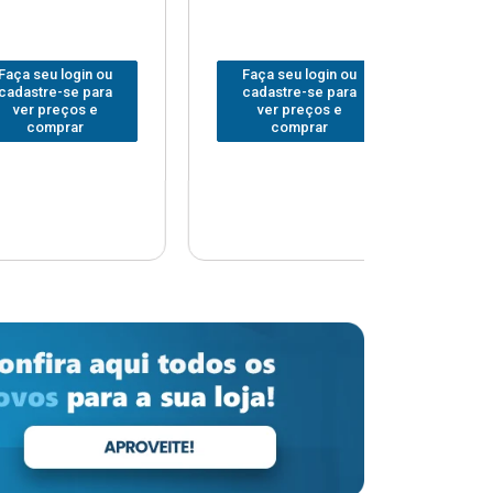
 login ou
Faça seu login ou
Faça seu 
-se para
cadastre-se para
cadastre
eços e
ver preços e
ver pr
prar
comprar
comp