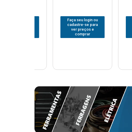
u login ou
Faça seu login ou
Faça seu
e-se para
cadastre-se para
cadastr
reços e
ver preços e
ver p
mprar
comprar
com