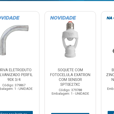
TE COM
BARRA ROSCADA
DOBRADIC
LA EXATRON
ZINCADA (D) 5/16”X1MT
JOMARCA 2
SENSOR
NC MULTIBARRAS
E27XC
Código:
Código: 379806
Embalagem: 
Embalagem: 20 - UNIDADE
: 379788
 1 - UNIDADE