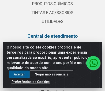
PRODUTOS QUÍMICOS
TINTAS E ACESSORIOS
UTILIDADES
Central de atendimento
(11) 2030 3000
O nosso site coleta cookies próprios e de
terceiros para proporcionar uma experiência
vendas@globalatacadista.com.br
personalizada ao usuário, apresentar publicidade
Horário de atendimento: Segunda a Sexta das
relevante de acordo com o seu perfil e melhorar a
07:30h às 18h.
qualidade do nosso site.
Redes sociais
Aceitar
Negar não essenciais
Preferências de Cookies
Instagram
Facebook
Linkedin