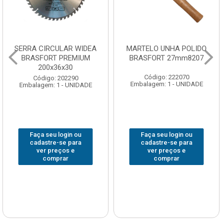
SERRA CIRCULAR WIDEA
MARTELO UNHA POLIDO
BRASFORT PREMIUM
BRASFORT 27mm8207
200x36x30
Código: 222070
Código: 202290
Embalagem: 1 - UNIDADE
Embalagem: 1 - UNIDADE
Faça seu login ou
Faça seu login ou
cadastre-se para
cadastre-se para
ver preços e
ver preços e
comprar
comprar