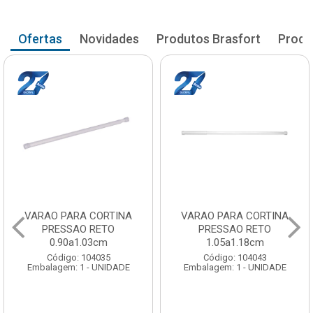
Ofertas
Novidades
Produtos Brasfort
Produ
RTINA
VARAO PARA CORTINA
VARAO PARA CO
TO
PRESSAO RETO
PRESSAO RE
m
1.05a1.18cm
1.20a1.33c
5
Código: 104043
Código: 10405
IDADE
Embalagem: 1 - UNIDADE
Embalagem: 1 - UN