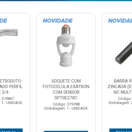
TE COM
BARRA ROSCADA
DOBRADIC
LA EXATRON
ZINCADA (D) 5/16”X1MT
JOMARCA 2
SENSOR
NC MULTIBARRAS
E27XC
Código:
Código: 379806
Embalagem: 
Embalagem: 20 - UNIDADE
: 379788
 1 - UNIDADE