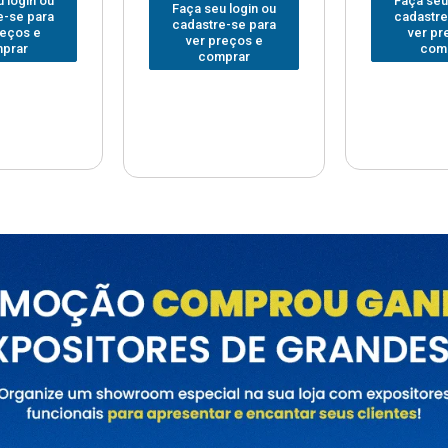
Faça seu login ou
Faça seu
 login ou
cadastre-se para
cadastre
e-se para
ver preços e
ver pr
reços e
comprar
com
prar