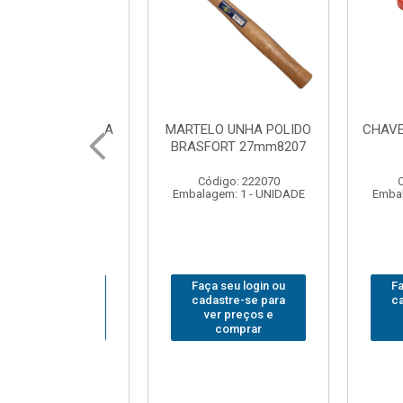
UNHA POLIDO
CHAVE GRIFO BRASFORT
ADAPTA
T 27mm8207
14” 6012
SOQUE
1/2(F)x3
: 222070
Código: 231967
Código
 1 - UNIDADE
Embalagem: 1 - UNIDADE
Embalagem:
u login ou
Faça seu login ou
Faça seu
e-se para
cadastre-se para
cadastr
reços e
ver preços e
ver p
mprar
comprar
com