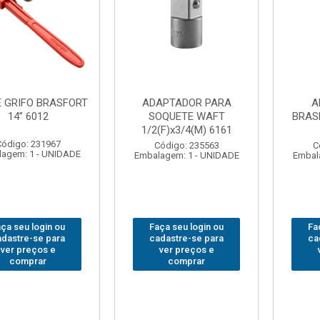
DOR PARA
ABAJOUR LED
BOLSA
TE WAFT
BRASFORT COB MESA
FERRA
/4(M) 6161
7844
BRASFORT
18BOLS
: 235563
Código: 310379
 1 - UNIDADE
Embalagem: 1 - UNIDADE
Código:
Embalagem: 
 login ou
Faça seu login ou
Faça seu
e-se para
cadastre-se para
cadastre
reços e
ver preços e
ver pr
prar
comprar
com