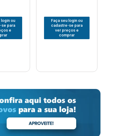
 login ou
Faça seu login ou
Faça seu 
-se para
cadastre-se para
cadastre
eços e
ver preços e
ver pr
prar
comprar
comp