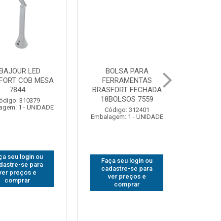
 PARA
GRAMPO MARCENEIRO
BROCA SDSP
MENTAS
SARGENTO BRASFORT
BRASFORT 
 FECHADA
80x 250
OS 7559
Código:
Código: 312649
Embalagem: 
Embalagem: 1 - UNIDADE
 312401
1 - UNIDADE
Faça seu login ou
Faça seu 
 login ou
cadastre-se para
cadastre
-se para
ver preços e
ver pr
eços e
comprar
comp
prar