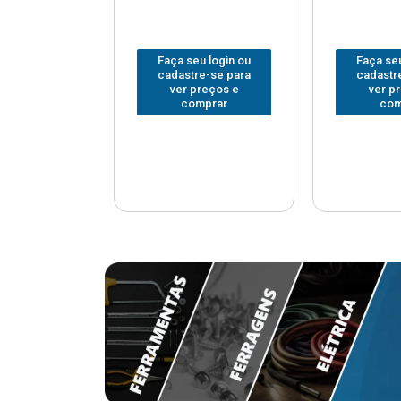
u login ou
Faça seu login ou
Faça seu
e-se para
cadastre-se para
cadastr
reços e
ver preços e
ver p
mprar
comprar
com