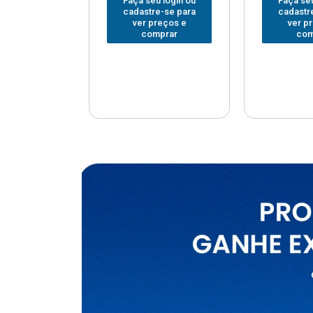
u login ou
Faça seu login ou
Faça seu
e-se para
cadastre-se para
cadastr
reços e
ver preços e
ver p
mprar
comprar
com