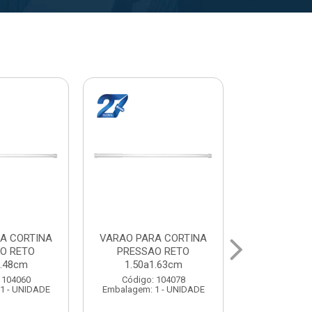
A CORTINA
VARAL PARA TETO
VARAL PA
O RETO
MAXEB ACO 1.40m
MAXEB AC
1.63cm
Código: 104086
Código:
 104078
Embalagem: 1 - UNIDADE
Embalagem: 
1 - UNIDADE