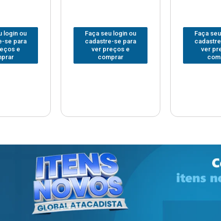
 login ou
Faça seu login ou
Faça seu
e-se para
cadastre-se para
cadastre
reços e
ver preços e
ver pr
prar
comprar
com