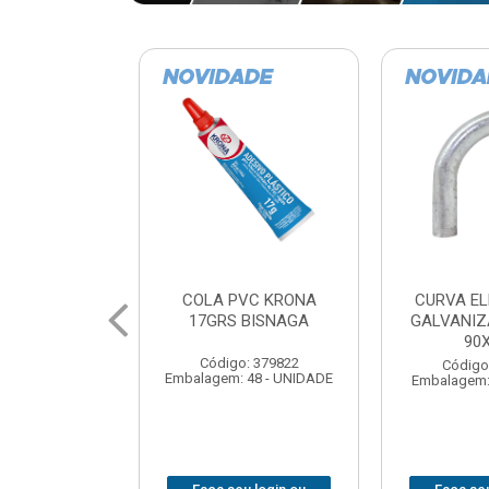
VC KRONA
CURVA ELETRODUTO
SOQUE
 BISNAGA
GALVANIZADO PERFIL
FOTOCELU
90X 3/4
COM 
SPT0
: 379822
Código: 379867
 48 - UNIDADE
Embalagem: 1 - UNIDADE
Código
Embalagem: