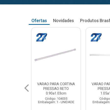
Ofertas
Novidades
Produtos Bras
RA CORTINA
VARAO PARA CORTINA
VARAO PA
AO RETO
PRESSAO RETO
PRESS
a1.03cm
1.05a1.18cm
1.20a
: 104035
Código: 104043
Código
 1 - UNIDADE
Embalagem: 1 - UNIDADE
Embalagem: