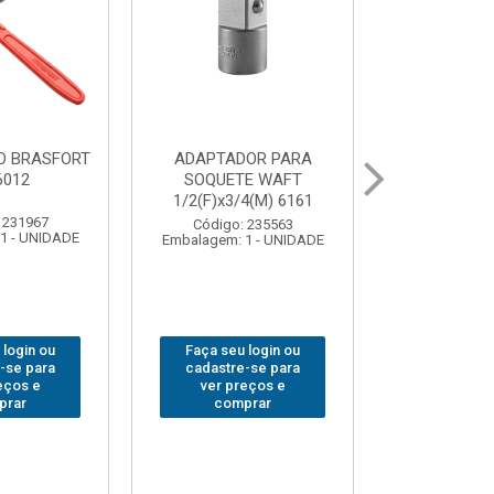
OR PARA
ABAJOUR LED
BOLSA
E WAFT
BRASFORT COB MESA
FERRAM
4(M) 6161
7844
BRASFORT
18BOLSO
 235563
Código: 310379
1 - UNIDADE
Embalagem: 1 - UNIDADE
Código:
Embalagem: 
 login ou
Faça seu login ou
Faça seu 
-se para
cadastre-se para
cadastre
eços e
ver preços e
ver pr
prar
comprar
comp