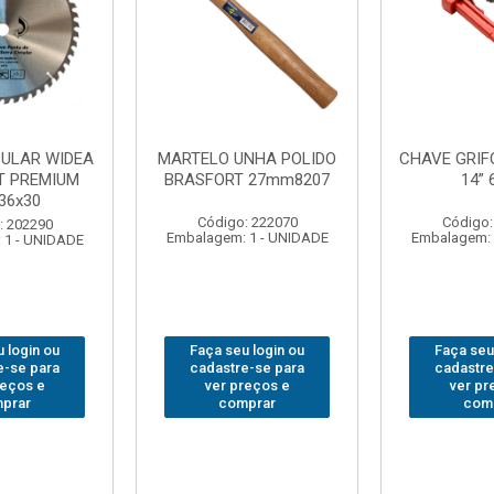
NHA POLIDO
CHAVE GRIFO BRASFORT
ADAPTAD
 27mm8207
14” 6012
SOQUET
1/2(F)x3/
: 222070
Código: 231967
Código:
 1 - UNIDADE
Embalagem: 1 - UNIDADE
Embalagem: 
 login ou
Faça seu login ou
Faça seu
e-se para
cadastre-se para
cadastre
reços e
ver preços e
ver pr
prar
comprar
com