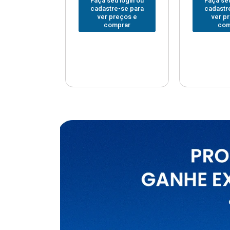
u login ou
Faça seu login ou
Faça seu
e-se para
cadastre-se para
cadastr
reços e
ver preços e
ver p
mprar
comprar
com