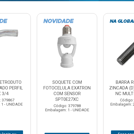
TE COM
BARRA ROSCADA
DOBRADIC
LA EXATRON
ZINCADA (D) 5/16”X1MT
JOMARCA 2
SENSOR
NC MULTIBARRAS
E27XC
Código:
Código: 379806
Embalagem: 
Embalagem: 20 - UNIDADE
: 379788
 1 - UNIDADE