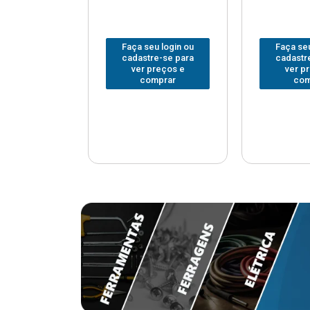
u login ou
Faça seu login ou
Faça seu
e-se para
cadastre-se para
cadastr
reços e
ver preços e
ver p
mprar
comprar
com