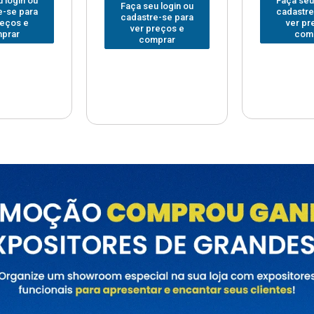
Faça seu login ou
Faça seu
 login ou
cadastre-se para
cadastre
e-se para
ver preços e
ver pr
reços e
comprar
com
prar