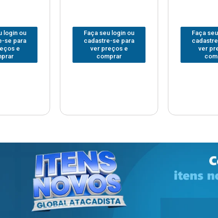
 login ou
Faça seu login ou
Faça seu
e-se para
cadastre-se para
cadastre
reços e
ver preços e
ver pr
prar
comprar
com