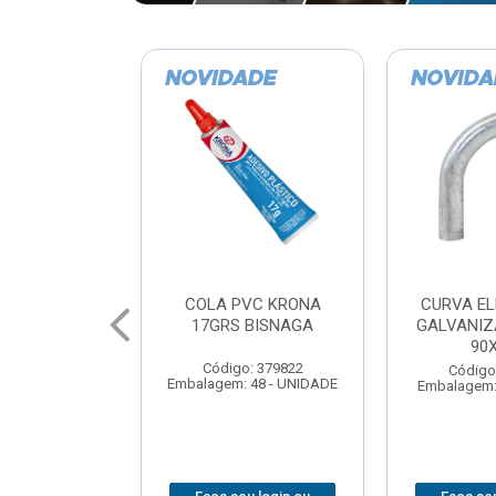
VC KRONA
CURVA ELETRODUTO
SOQUE
 BISNAGA
GALVANIZADO PERFIL
FOTOCELU
90X 3/4
COM 
SPT0
: 379822
Código: 379867
 48 - UNIDADE
Embalagem: 1 - UNIDADE
Código
Embalagem: