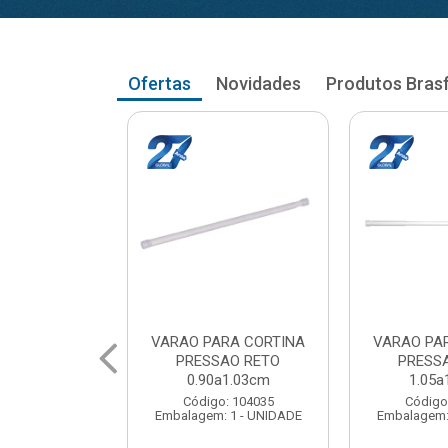
Ofertas
Novidades
Produtos Bras
RA CORTINA
VARAO PARA CORTINA
VARAO PA
AO RETO
PRESSAO RETO
PRESS
a1.03cm
1.05a1.18cm
1.20a
: 104035
Código: 104043
Código
 1 - UNIDADE
Embalagem: 1 - UNIDADE
Embalagem: