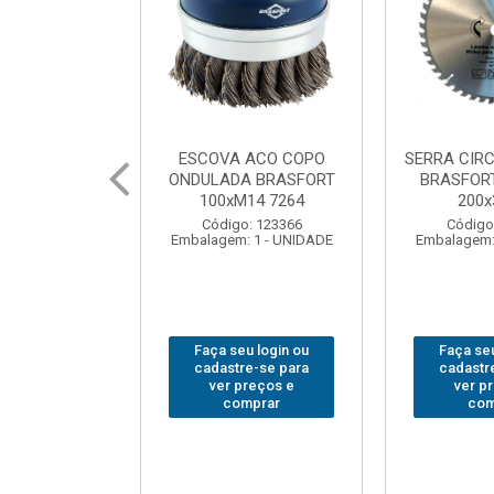
 ACO COPO
SERRA CIRCULAR WIDEA
MARTELO U
A BRASFORT
BRASFORT PREMIUM
BRASFORT
14 7264
200x36x30
Código
: 123366
Código: 202290
Embalagem:
 1 - UNIDADE
Embalagem: 1 - UNIDADE
u login ou
Faça seu login ou
Faça seu
e-se para
cadastre-se para
cadastr
reços e
ver preços e
ver p
mprar
comprar
com