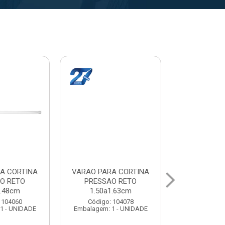
A CORTINA
VARAL PARA TETO
VARAL PA
O RETO
MAXEB ACO 1.40m
MAXEB AC
1.63cm
Código: 104086
Código:
 104078
Embalagem: 1 - UNIDADE
Embalagem: 
1 - UNIDADE