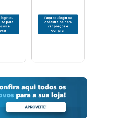
 login ou
Faça seu login ou
Faça seu 
-se para
cadastre-se para
cadastre
eços e
ver preços e
ver pr
prar
comprar
comp