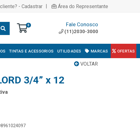
|
cliente? - Cadastrar
Área do Representante
Fale Conosco
0
(11)2030-3000
COS
TINTAS E ACESSORIOS
UTILIDADES
MARCAS
OFERTAS
VOLTAR
ORD 3/4” x 12
iva
898961024097