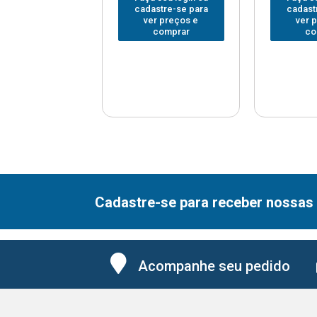
astre-se para
cadastre-se para
cadast
er preços e
ver preços e
ver 
comprar
comprar
co
Cadastre-se para receber nossas 
Acompanhe seu pedido