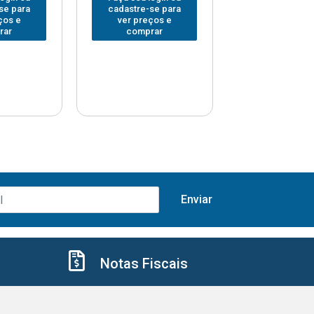
se para
cadastre-se para
cadastre-se 
ços e
ver preços e
ver preços
rar
comprar
comprar
Notas Fiscais