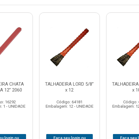
EIRA CHATA
TALHADEIRA LORD 5/8”
TALHADEIRA 
A 12” 2060
x 12
x 1
o: 16292
Código: 64181
Código:
: 1 - UNIDADE
Embalagem: 12 - UNIDADE
Embalagem: 1
u login ou
Faça seu login ou
Faça seu 