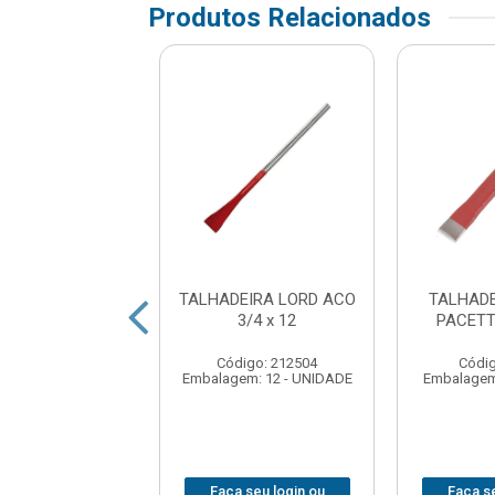
Produtos Relacionados
EIRA LORD 3/4”
TALHADEIRA LORD ACO
TALHAD
x 10
3/4 x 12
PACETT
digo: 86754
Código: 212504
Códig
em: 12 - UNIDADE
Embalagem: 12 - UNIDADE
Embalagem
 seu login ou
Faça seu login ou
Faça se