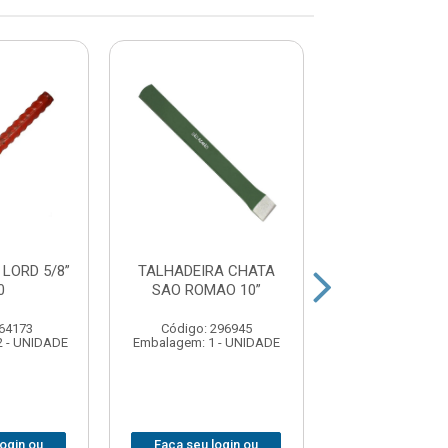
LORD 5/8”
TALHADEIRA CHATA
TALHADEIRA LO
0
SAO ROMAO 10”
x 10
 64173
Código: 296945
Código: 86
2 - UNIDADE
Embalagem: 1 - UNIDADE
Embalagem: 12 -
login ou
Faça seu login ou
Faça seu log