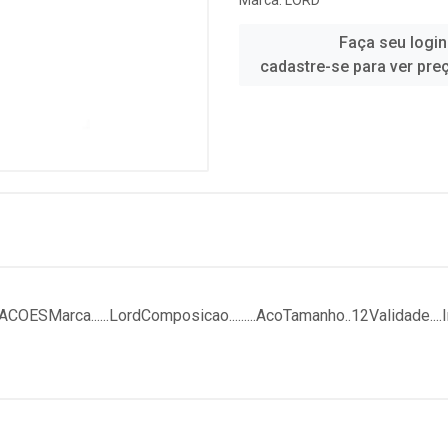
Marca:
LORD
Faça seu login
cadastre-se para ver pre
ESMarca......LordComposicao.........AcoTamanho..12Validade