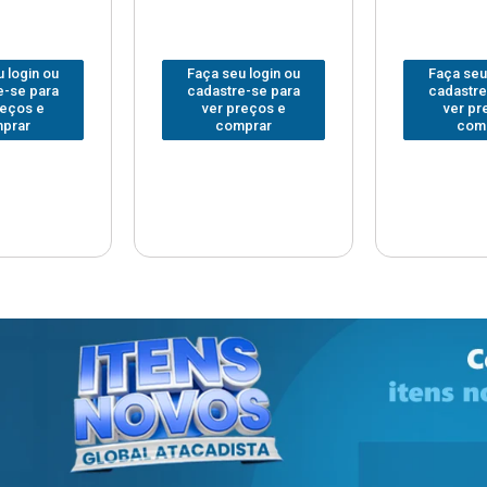
 login ou
Faça seu login ou
Faça seu
e-se para
cadastre-se para
cadastre
reços e
ver preços e
ver pr
prar
comprar
com