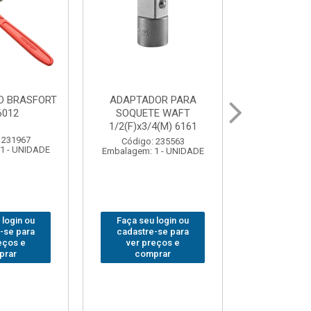
UR LED
BOLSA PARA
GRAMPO M
 COB MESA
FERRAMENTAS
SARGENTO
844
BRASFORT FECHADA
80x 
18BOLSOS 7559
: 310379
Código:
 1 - UNIDADE
Embalagem: 
Código: 312401
Embalagem: 1 - UNIDADE
 login ou
Faça seu 
Faça seu login ou
e-se para
cadastre
cadastre-se para
reços e
ver pr
ver preços e
prar
com
comprar