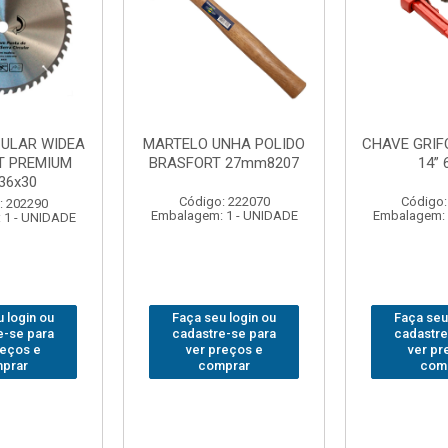
FO BRASFORT
ADAPTADOR PARA
ABAJO
 6012
SOQUETE WAFT
BRASFORT
1/2(F)x3/4(M) 6161
7
: 231967
Código: 235563
Código
 1 - UNIDADE
Embalagem: 1 - UNIDADE
Embalagem:
u login ou
Faça seu login ou
Faça seu
e-se para
cadastre-se para
cadastr
reços e
ver preços e
ver p
mprar
comprar
com