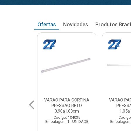
Ofertas
Novidades
Produtos Bras
RA CORTINA
VARAO PARA CORTINA
VARAO PA
AO RETO
PRESSAO RETO
PRESS
a1.03cm
1.05a1.18cm
1.20a
: 104035
Código: 104043
Código
 1 - UNIDADE
Embalagem: 1 - UNIDADE
Embalagem: