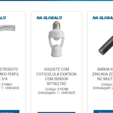
TE COM
BARRA ROSCADA
DOBRADIC
LA EXATRON
ZINCADA (D) 5/16”X1MT
JOMARCA 2
SENSOR
NC MULTIBARRAS
E27XC
Código:
Código: 379806
Embalagem: 
Embalagem: 20 - UNIDADE
: 379788
 1 - UNIDADE