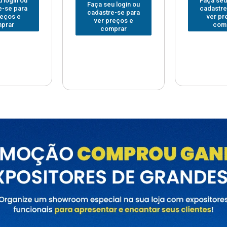
Faça seu login ou
Faça seu
 login ou
cadastre-se para
cadastre
e-se para
ver preços e
ver pr
reços e
comprar
com
prar