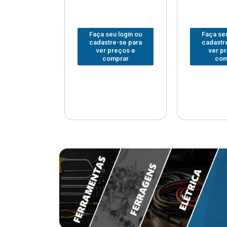
u login ou
Faça seu login ou
Faça seu
e-se para
cadastre-se para
cadastr
reços e
ver preços e
ver p
mprar
comprar
com