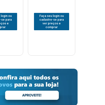
 login ou
Faça seu login ou
Faça seu 
-se para
cadastre-se para
cadastre
eços e
ver preços e
ver pr
prar
comprar
comp