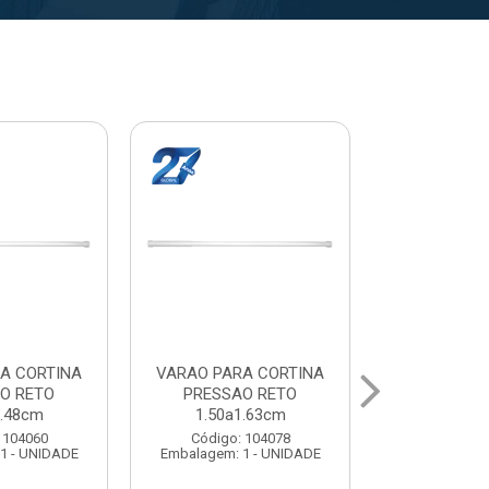
A CORTINA
VARAL PARA TETO
VARAL PA
O RETO
MAXEB ACO 1.40m
MAXEB AC
1.63cm
Código: 104086
Código:
 104078
Embalagem: 1 - UNIDADE
Embalagem: 
1 - UNIDADE