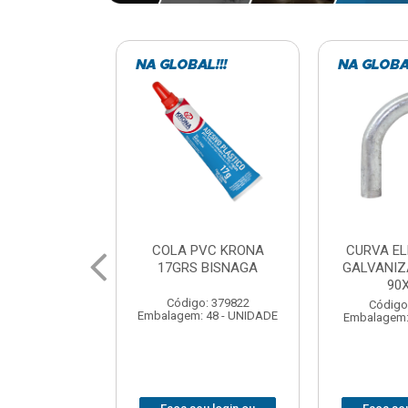
VC KRONA
CURVA ELETRODUTO
SOQUE
 BISNAGA
GALVANIZADO PERFIL
FOTOCELU
90X 3/4
COM 
SPT0
: 379822
Código: 379867
 48 - UNIDADE
Embalagem: 1 - UNIDADE
Código
Embalagem: