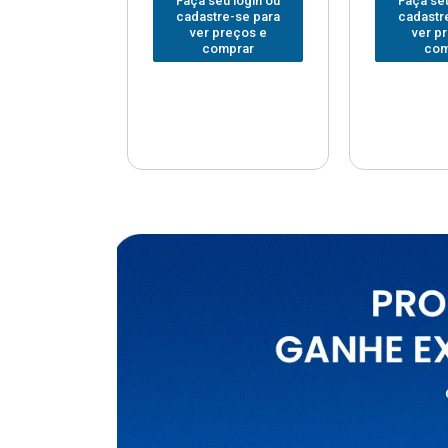
u login ou
Faça seu login ou
Faça seu
e-se para
cadastre-se para
cadastr
reços e
ver preços e
ver p
mprar
comprar
com