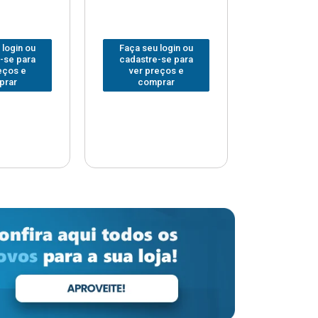
 login ou
Faça seu login ou
Faça seu 
-se para
cadastre-se para
cadastre
eços e
ver preços e
ver pr
prar
comprar
comp