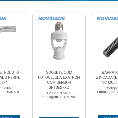
TE COM
BARRA ROSCADA
DOBRADIC
LA EXATRON
ZINCADA (D) 5/16”X1MT
JOMARCA 2
SENSOR
NC MULTIBARRAS
E27XC
Código:
Código: 379806
Embalagem: 
Embalagem: 20 - UNIDADE
: 379788
 1 - UNIDADE