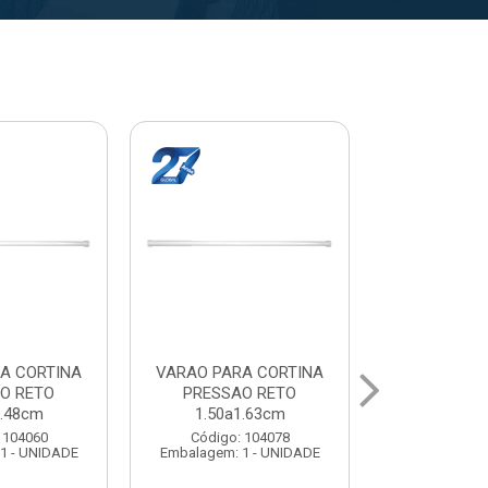
A CORTINA
VARAL PARA TETO
VARAL PA
O RETO
MAXEB ACO 1.40m
MAXEB AC
1.63cm
Código: 104086
Código:
 104078
Embalagem: 1 - UNIDADE
Embalagem: 
1 - UNIDADE