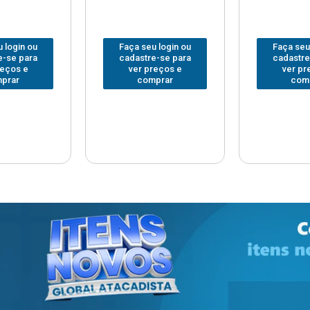
 login ou
Faça seu login ou
Faça seu
e-se para
cadastre-se para
cadastre
reços e
ver preços e
ver pr
prar
comprar
com