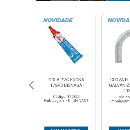
VC KRONA
CURVA ELETRODUTO
SOQUE
 BISNAGA
GALVANIZADO PERFIL
FOTOCELU
90X 3/4
COM 
SPT0
: 379822
Código: 379867
 48 - UNIDADE
Embalagem: 1 - UNIDADE
Código
Embalagem: