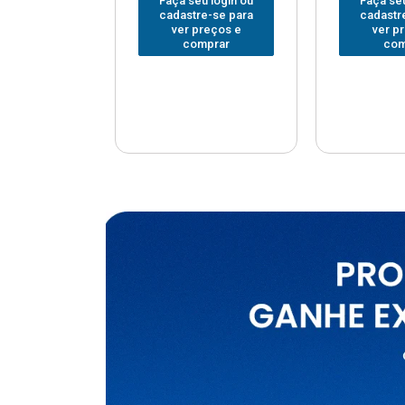
u login ou
Faça seu login ou
Faça seu
e-se para
cadastre-se para
cadastr
reços e
ver preços e
ver p
mprar
comprar
com