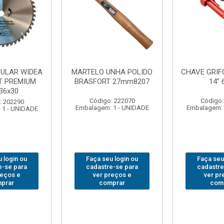
NHA POLIDO
CHAVE GRIFO BRASFORT
ADAPTAD
 27mm8207
14” 6012
SOQUET
1/2(F)x3/
: 222070
Código: 231967
Código:
 1 - UNIDADE
Embalagem: 1 - UNIDADE
Embalagem: 
 login ou
Faça seu login ou
Faça seu
e-se para
cadastre-se para
cadastre
reços e
ver preços e
ver pr
prar
comprar
com