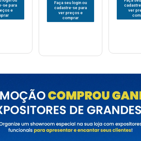
Faça seu login ou
Faça seu
 login ou
cadastre-se para
cadastre
e-se para
ver preços e
ver pr
reços e
comprar
com
prar