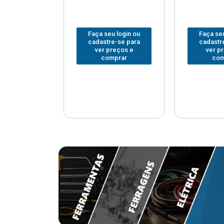
u login ou
Faça seu login ou
Faça seu
e-se para
cadastre-se para
cadastr
reços e
ver preços e
ver p
mprar
comprar
com