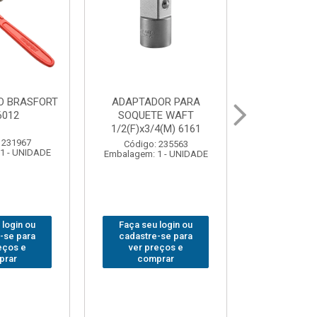
OR PARA
ABAJOUR LED
BOLSA
E WAFT
BRASFORT COB MESA
FERRAM
4(M) 6161
7844
BRASFORT
18BOLSO
 235563
Código: 310379
1 - UNIDADE
Embalagem: 1 - UNIDADE
Código:
Embalagem: 
 login ou
Faça seu login ou
Faça seu 
-se para
cadastre-se para
cadastre
eços e
ver preços e
ver pr
prar
comprar
comp