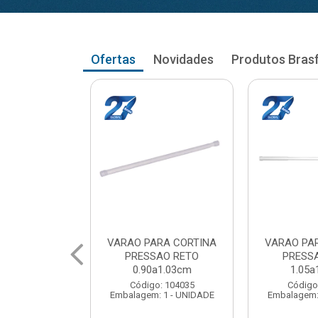
Ofertas
Novidades
Produtos Bras
RA CORTINA
VARAO PARA CORTINA
VARAO PA
AO RETO
PRESSAO RETO
PRESS
a1.03cm
1.05a1.18cm
1.20a
: 104035
Código: 104043
Código
 1 - UNIDADE
Embalagem: 1 - UNIDADE
Embalagem: