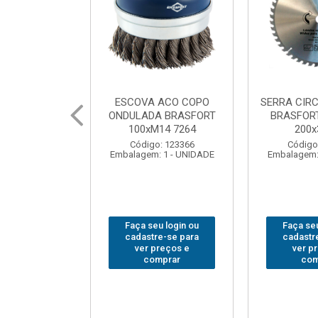
 ACO COPO
SERRA CIRCULAR WIDEA
MARTELO U
A BRASFORT
BRASFORT PREMIUM
BRASFORT
14 7264
200x36x30
Código
: 123366
Código: 202290
Embalagem:
 1 - UNIDADE
Embalagem: 1 - UNIDADE
u login ou
Faça seu login ou
Faça seu
e-se para
cadastre-se para
cadastr
reços e
ver preços e
ver p
mprar
comprar
com