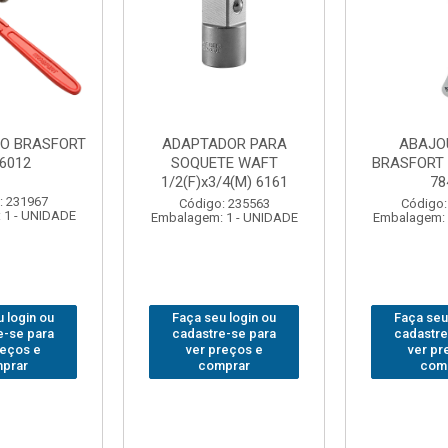
UR LED
BOLSA PARA
GRAMPO M
 COB MESA
FERRAMENTAS
SARGENTO
844
BRASFORT FECHADA
80x
18BOLSOS 7559
: 310379
Código:
 1 - UNIDADE
Embalagem: 
Código: 312401
Embalagem: 1 - UNIDADE
 login ou
Faça seu
Faça seu login ou
e-se para
cadastre
cadastre-se para
reços e
ver pr
ver preços e
prar
com
comprar