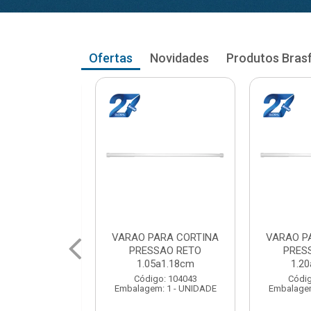
Ofertas
Novidades
Produtos Bras
RA CORTINA
VARAO PARA CORTINA
VARAO PA
AO RETO
PRESSAO RETO
PRESS
a1.18cm
1.20a1.33cm
1.35a
: 104043
Código: 104051
Código
 1 - UNIDADE
Embalagem: 1 - UNIDADE
Embalagem: