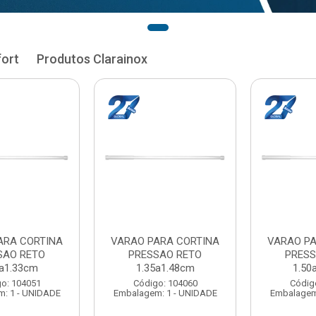
fort
Produtos Clarainox
RA CORTINA
VARAO PARA CORTINA
VARAL P
AO RETO
PRESSAO RETO
MAXEB A
1.48cm
1.50a1.63cm
Código:
: 104060
Código: 104078
Embalagem: 
 1 - UNIDADE
Embalagem: 1 - UNIDADE