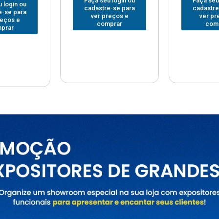
 login ou
Faça seu login ou
Faça seu
e-se para
cadastre-se para
cadastre
reços e
ver preços e
ver pr
prar
comprar
com