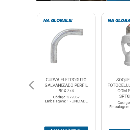
LETRODUTO
SOQUETE COM
BARRA 
ADO PERFIL
FOTOCELULA EXATRON
ZINCADA (D
X 3/4
COM SENSOR
NC MUL
SPT0E27XC
: 379867
Código
 1 - UNIDADE
Embalagem: 
Código: 379788
Embalagem: 1 - UNIDADE