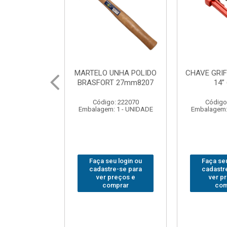
FO BRASFORT
ADAPTADOR PARA
ABAJO
 6012
SOQUETE WAFT
BRASFORT
1/2(F)x3/4(M) 6161
7
: 231967
Código: 235563
Código
 1 - UNIDADE
Embalagem: 1 - UNIDADE
Embalagem:
u login ou
Faça seu login ou
Faça seu
e-se para
cadastre-se para
cadastr
reços e
ver preços e
ver p
mprar
comprar
com