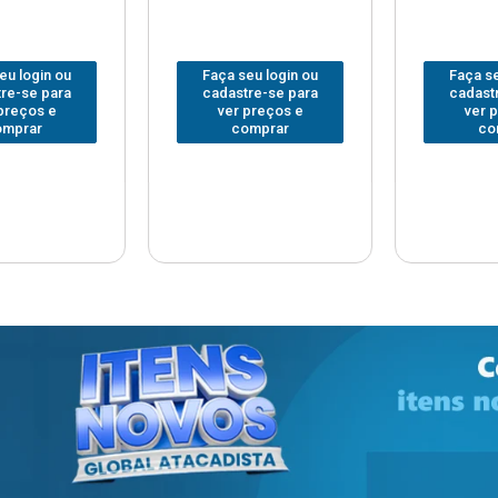
 login ou
Faça seu login ou
Faça seu
e-se para
cadastre-se para
cadastre
reços e
ver preços e
ver pr
prar
comprar
com