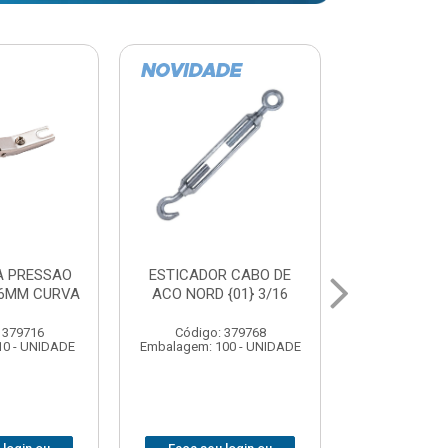
R CABO DE
COLA PVC KRONA
CURVA EL
{01} 3/16
17GRS BISNAGA
GALVANIZA
90X 
 379768
Código: 379822
Código:
00 - UNIDADE
Embalagem: 48 - UNIDADE
Embalagem: 