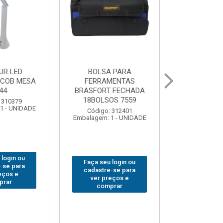
ARCENEIRO
BROCA SDSPLUS VIDEA
SERRA CIRC
 BRASFORT
BRASFORT 08mmx260
BRASFORT
 250
254x2
Código: 342076
 312649
Código:
Embalagem: 1 - UNIDADE
1 - UNIDADE
Embalagem: 
 login ou
Faça seu login ou
Faça seu 
-se para
cadastre-se para
cadastre
eços e
ver preços e
ver pr
prar
comprar
comp