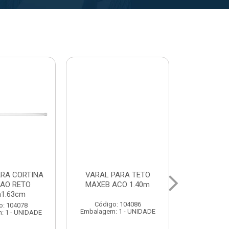
ARA TETO
VARAL PARA TETO
VARAL SA
CO 1.40m
MAXEB ACO 1.20m
MAXEB AC
 104086
Código: 104213
Código:
1 - UNIDADE
Embalagem: 1 - UNIDADE
Embalagem: 