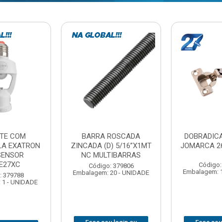
ROSCADA
DOBRADICA PRESSAO
ESTICADO
) 5/16”X1MT
JOMARCA 26MM CURVA
ACO NORD 
TIBARRAS
Código: 379716
Código:
: 379806
Embalagem: 10 - UNIDADE
Embalagem: 1
20 - UNIDADE