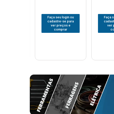
u login ou
Faça seu login ou
Faça seu
e-se para
cadastre-se para
cadastr
reços e
ver preços e
ver p
mprar
comprar
com