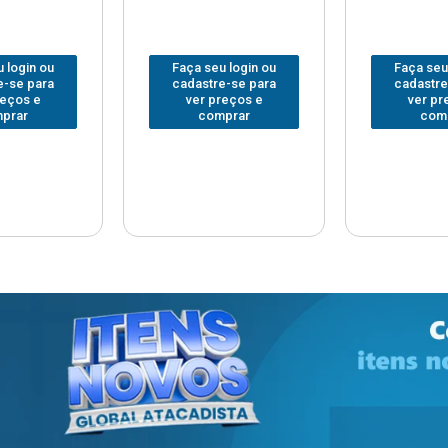
 login ou
Faça seu login ou
Faça seu
e-se para
cadastre-se para
cadastre
reços e
ver preços e
ver pr
prar
comprar
com