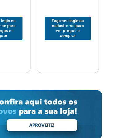
 login ou
Faça seu login ou
Faça seu 
-se para
cadastre-se para
cadastre
eços e
ver preços e
ver pr
prar
comprar
comp