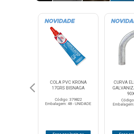
VC KRONA
CURVA ELETRODUTO
SOQUE
 BISNAGA
GALVANIZADO PERFIL
FOTOCELU
90X 3/4
COM 
SPT0
: 379822
Código: 379867
 48 - UNIDADE
Embalagem: 1 - UNIDADE
Código
Embalagem: