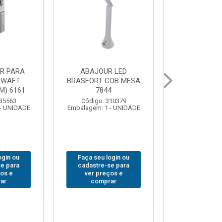
 PARA
GRAMPO MARCENEIRO
BROCA SDSP
MENTAS
SARGENTO BRASFORT
BRASFORT 
 FECHADA
80x 250
OS 7559
Código:
Código: 312649
Embalagem: 
Embalagem: 1 - UNIDADE
 312401
1 - UNIDADE
Faça seu login ou
Faça seu 
 login ou
cadastre-se para
cadastre
-se para
ver preços e
ver pr
eços e
comprar
comp
prar