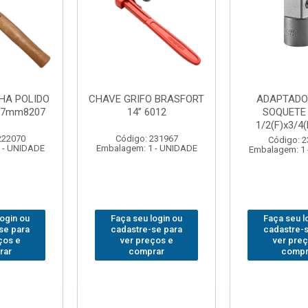
DOR PARA
ABAJOUR LED
BOLSA
TE WAFT
BRASFORT COB MESA
FERRA
/4(M) 6161
7844
BRASFORT
18BOLS
: 235563
Código: 310379
 1 - UNIDADE
Embalagem: 1 - UNIDADE
Código:
Embalagem: 
 login ou
Faça seu login ou
Faça seu
e-se para
cadastre-se para
cadastre
reços e
ver preços e
ver pr
prar
comprar
com