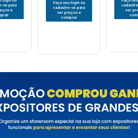
Faça seu login ou
Faça seu
 login ou
cadastre-se para
cadastre
e-se para
ver preços e
ver pr
reços e
comprar
com
prar