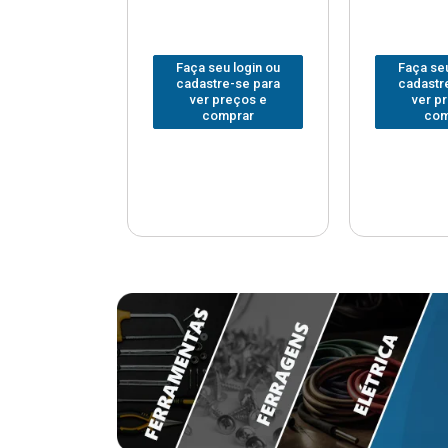
u login ou
Faça seu login ou
Faça seu
e-se para
cadastre-se para
cadastr
reços e
ver preços e
ver p
mprar
comprar
com