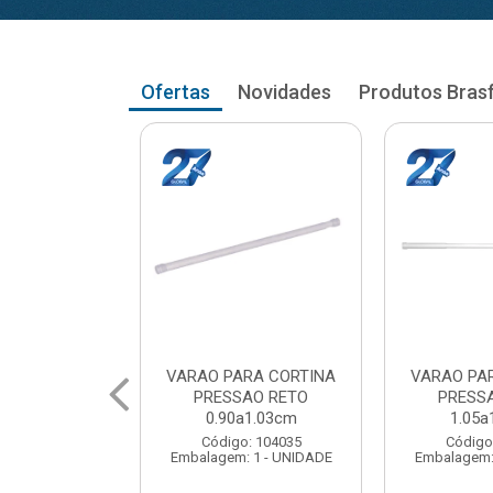
Ofertas
Novidades
Produtos Bras
RA CORTINA
VARAO PARA CORTINA
VARAO PA
AO RETO
PRESSAO RETO
PRESS
a1.03cm
1.05a1.18cm
1.20a
: 104035
Código: 104043
Código
 1 - UNIDADE
Embalagem: 1 - UNIDADE
Embalagem: