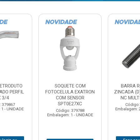
TE COM
BARRA ROSCADA
DOBRADIC
LA EXATRON
ZINCADA (D) 5/16”X1MT
JOMARCA 2
SENSOR
NC MULTIBARRAS
E27XC
Código:
Código: 379806
Embalagem: 
Embalagem: 20 - UNIDADE
: 379788
 1 - UNIDADE