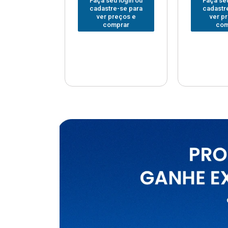
u login ou
Faça seu login ou
Faça seu
e-se para
cadastre-se para
cadastr
reços e
ver preços e
ver p
mprar
comprar
com