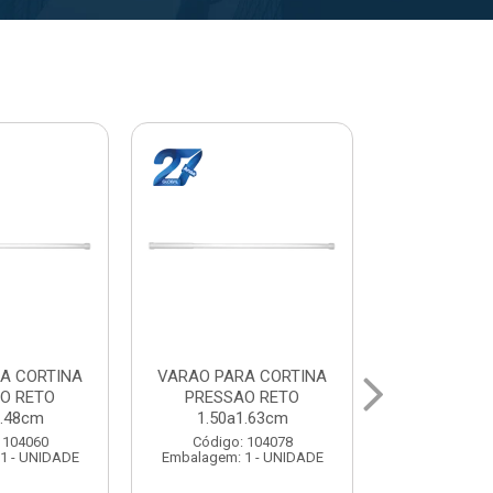
A CORTINA
VARAL PARA TETO
VARAL PA
O RETO
MAXEB ACO 1.40m
MAXEB AC
1.63cm
Código: 104086
Código:
 104078
Embalagem: 1 - UNIDADE
Embalagem: 
1 - UNIDADE